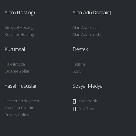
Alan (Hosting)
Alan Adı (Domain)
Bireysel Hosting
Alan Adı Tescil
Reseller Hosting
Alan Adı Transfer
Kurumsal
Destek
Hakkımızda
İletişim
Ödeme Yolları
S.S.S.
Yasal Hususlar
Sosyal Medya
Hizmet Sözleşmesi
Facebook
Yasa Dışı Bildirim
YouTube
Privacy Policy