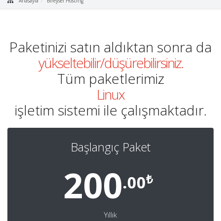
Anasayfa
Bireysel Hosting
Paketinizi satın aldıktan sonra da
yükseltebilir/düşürebilirsiniz.
Tüm paketlerimiz
Linux
işletim sistemi ile çalışmaktadır.
Başlangıç Paket
200
₺
.00
Yıllık