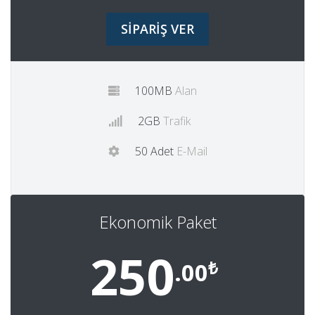
SİPARİŞ VER
100MB
Alan
2GB
Trafik
50 Adet
E-Mail
Ekonomik Paket
250
₺
.00