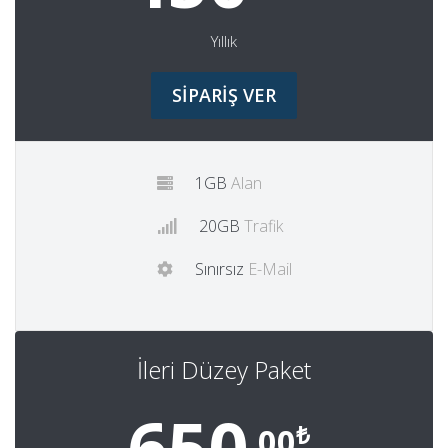
Yıllık
SİPARİŞ VER
1GB
Alan
20GB
Trafik
Sınırsız
E-Mail
İleri Düzey Paket
650
₺
.00