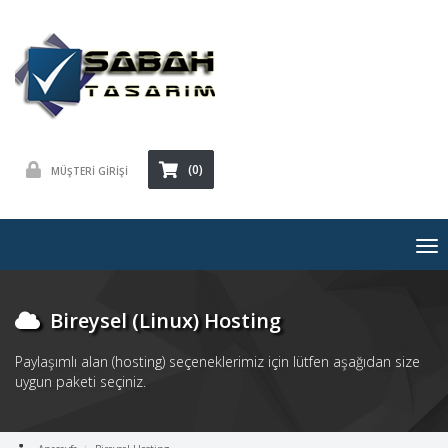
(0)
MÜŞTERİ GİRİŞİ
To
nav
Bireysel (Linux) Hosting
Paylaşımlı alan (hosting) seçeneklerimiz için lütfen aşağıdan size
uygun paketi seçiniz.