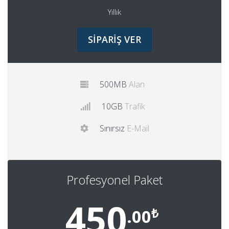
Yıllık
SİPARİŞ VER
500MB
Alan
10GB
Trafik
Sınırsız
E-Mail
Profesyonel Paket
450
₺
.00