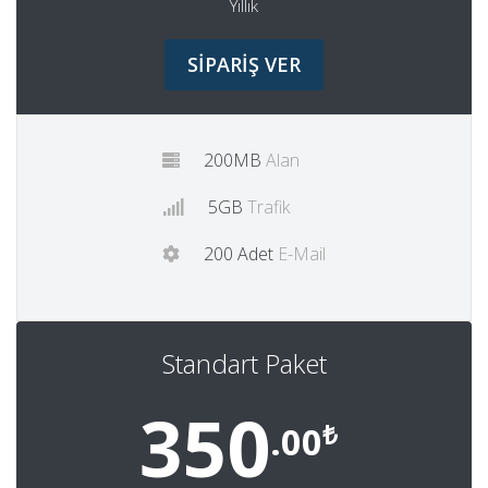
Yıllık
SİPARİŞ VER
200MB
Alan
5GB
Trafik
200 Adet
E-Mail
Standart Paket
350
₺
.00