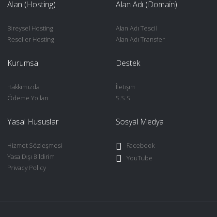
Alan (Hosting)
Alan Adı (Domain)
Bireysel Hosting
Alan Adı Tescil
Reseller Hosting
Alan Adı Transfer
Kurumsal
Destek
Hakkımızda
İletişim
Ödeme Yolları
S.S.S.
Yasal Hususlar
Sosyal Medya
Hizmet Sözleşmesi
Facebook
Yasa Dışı Bildirim
YouTube
Privacy Policy